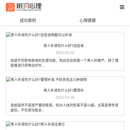
成功案例
心理健康
资讯
梦见
性格人格
心理测试
家庭关系
男人补肾吃什么好?这些食...
精神疾病
成功案例
心理健康
婚恋情感
2022-03-28
肾虚不仅影响身体的生理功能，而且还会损害一个男人的尊严。除了遵
亲子教育
个人成长
两性心理
职场技能
医嘱进行药物治疗外...
导师团队
服务项目
关于我们
心理科普
客户留言
新闻资讯
男人补肾吃什么好?要想补...
2022-03-28
肾虚虽然不是很严重的疾病，但对人体的危害不容小觑。尤其是男性肾
虚后，不仅肾功能会...