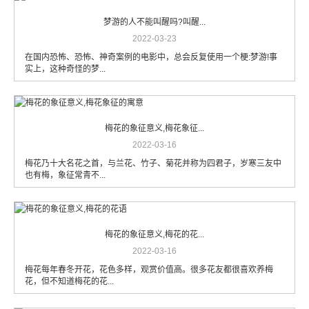
梦游的人不能叫醒吗?叫醒...
2022-03-23
在国内恐怖、恐怖、神奇案例的电影中，总会反复使用一个梗:梦游!事
实上，这种奇怪的梦...
梅花的象征意义,梅花象征...
2022-03-16
梅花乃十大名花之首，与兰花、竹子、菊花并称为四君子，岁寒三友中
也有梅，象征常青不...
梅花的象征意义,梅花的花...
2022-03-16
梅花每年春冬开花，花色多样，观赏价值高。很多花友都很喜欢养梅
花，但不知道梅花的花...