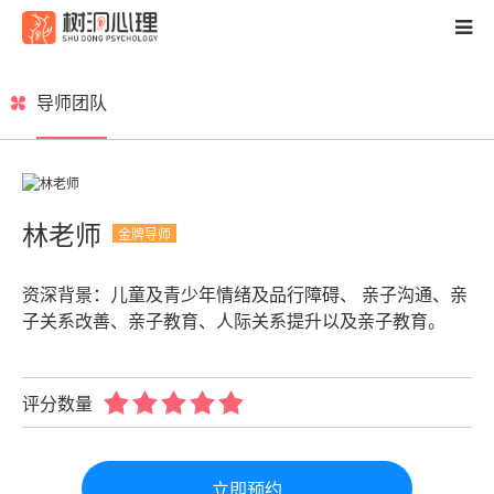
资讯
导师团队
梦见
性格人格
心理测试
家庭关系
精神疾病
成功案例
心理健康
婚恋情感
林老师
金牌导师
亲子教育
个人成长
两性心理
职场技能
导师团队
服务项目
关于我们
心理科普
资深背景：儿童及青少年情绪及品行障碍、 亲子沟通、亲
子关系改善、亲子教育、人际关系提升以及亲子教育。
客户留言
新闻资讯
评分数量
立即预约