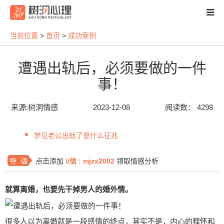
当前位置
>
首页
>
成功案例
资讯
遭遇出轨后，必须要做的一件
梦见
性格人格
心理测试
家庭关系
事！
精神疾病
成功案例
心理健康
婚恋情感
来源:树洞情感
2023-12-08
阅读数： 4298
亲子教育
个人成长
两性心理
职场技能
导师团队
服务项目
关于我们
心理科普
梦见老公出轨了是什么征兆
客户留言
新闻资讯
导 语
点击添加
\/信 :
mjzx2002
领取情感分析
就算离婚，也要先干掉男人的婚外情。
很多人以为离婚就是一段感情的终点，其实不是，内心的释怀和